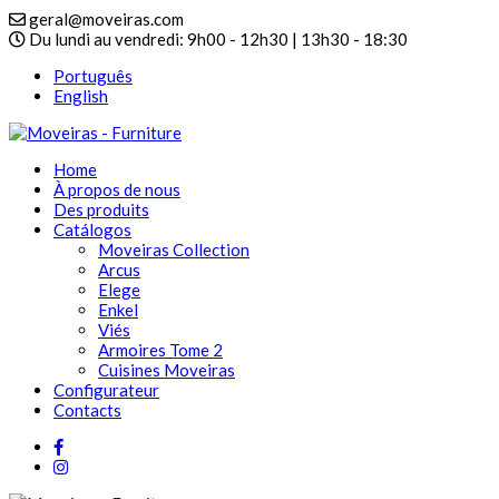
geral@moveiras.com
Du lundi au vendredi: 9h00 - 12h30 | 13h30 - 18:30
Português
English
Home
À propos de nous
Des produits
Catálogos
Moveiras Collection
Arcus
Elege
Enkel
Viés
Armoires Tome 2
Cuisines Moveiras
Configurateur
Contacts