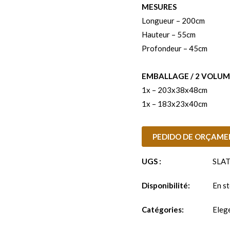
MESURES
Longueur – 200cm
Hauteur – 55cm
Profondeur – 45cm
EMBALLAGE / 2 VOLUM
1x – 203x38x48cm
1x – 183x23x40cm
PEDIDO DE ORÇAM
UGS :
SLAT
Disponibilité:
En s
Catégories:
Eleg