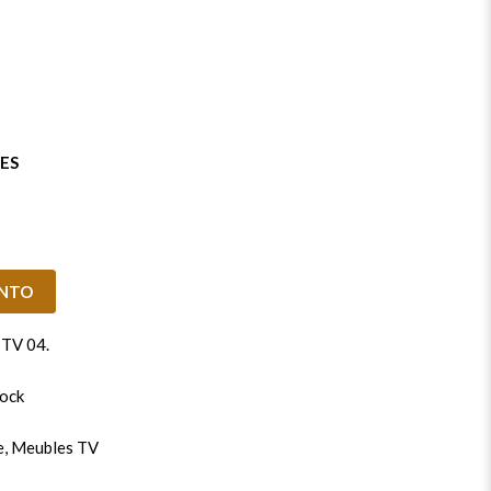
ES
ENTO
TV 04
.
tock
e
,
Meubles TV