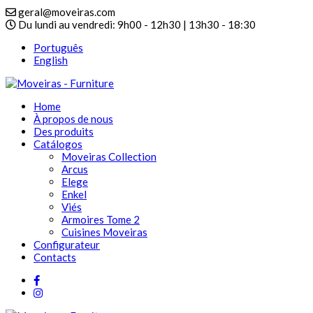
geral@moveiras.com
Du lundi au vendredi: 9h00 - 12h30 | 13h30 - 18:30
Português
English
Home
À propos de nous
Des produits
Catálogos
Moveiras Collection
Arcus
Elege
Enkel
Viés
Armoires Tome 2
Cuisines Moveiras
Configurateur
Contacts